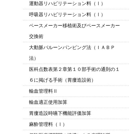
運動器リハビリテーション料（Ⅰ）
呼吸器リハビリテーション料（Ⅰ）
ペースメーカー移植術及びペースメーカー
交換術
大動脈バルーンパンピング法（ＩＡＢＰ
法）
医科点数表第２章第１０部手術の通則の１
６に掲げる手術（胃瘻造設術）
輸血管理料Ⅱ
輸血適正使用加算
胃瘻造設時嚥下機能評価加算
麻酔管理料（Ⅰ）