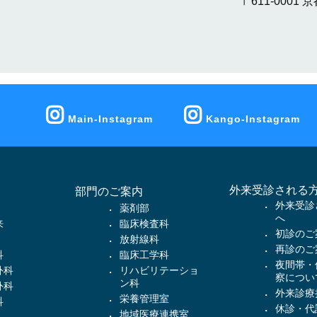
〒611-000
Main-Instagram
Kango-Instagram
外来受診される
部門のご案内
外来受診
薬剤部
へ
来
臨床検査科
初診のご
放射線科
再診のご
科
臨床工学科
夜間帯・
外科
リハビリテーショ
察につい
ン科
外科
外来診療
栄養管理室
科
休診・代
地域医療連携室