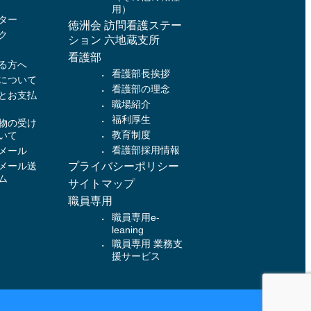
用）
ター
徳洲会 訪問看護ステー
ク
ション 六地蔵支所
看護部
る方へ
看護部長挨拶
について
看護部の理念
とお支払
職場紹介
福利厚生
物の受け
教育制度
いて
看護部採用情報
メール
メール送
プライバシーポリシー
ム
サイトマップ
職員専用
職員専用e-
leaning
職員専用 業務支
援サービス