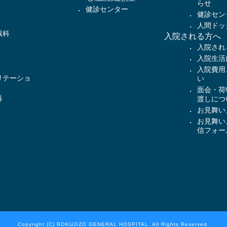
らせ
健診センター
健診セン
人間ドッ
喉科
入院される方へ
入院され
入院生活
入院費用
リテーショ
い
面会・荷
科
渡しにつ
お見舞い
お見舞い
信フォー
Copyright (C) ROKUJIZO GENERAL HOSPITAL. All Rights Reserved.