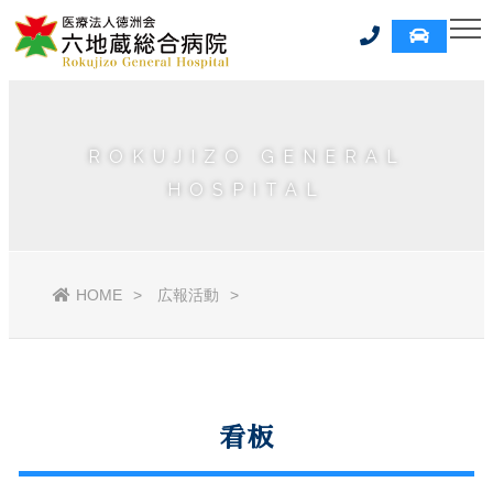
ROKUJIZO GENERAL
HOSPITAL
HOME
広報活動
看板