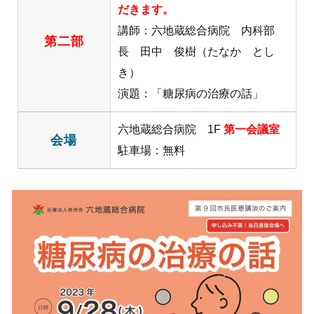
だきます。
講師：六地蔵総合病院 内科部
第二部
長 田中 俊樹（たなか とし
き）
演題：「糖尿病の治療の話」
六地蔵総合病院 1F
第一会議室
会場
駐車場：無料